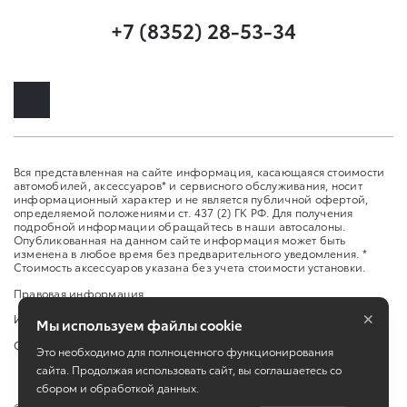
+7 (8352) 28-53-34
Вся представленная на сайте информация, касающаяся стоимости
автомобилей, аксессуаров* и сервисного обслуживания, носит
информационный характер и не является публичной офертой,
определяемой положениями ст. 437 (2) ГК РФ. Для получения
подробной информации обращайтесь в наши автосалоны.
Опубликованная на данном сайте информация может быть
изменена в любое время без предварительного уведомления. *
Стоимость аксессуаров указана без учета стоимости установки.
Правовая информация
×
Изменить настройку cookies
Мы используем файлы cookie
Сбросить cookie
Это необходимо для полноценного функционирования
сайта. Продолжая использовать сайт, вы соглашаетесь со
сбором и обработкой данных.