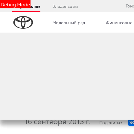
Debug Mode
Той
Покупателям
Владельцам
Модельный ряд
Финансовые 
Дилерский центр
Новости
Преимущества д
ООО «ТОЙОТА МО
ИСПОЛЬЗОВАНИЯ
МАРШРУТА
16 сентября 2013 г.
Поделиться