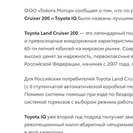
ООО «Тойота Мотор» сообщает о том, что по 
Cruiser 200
и
Toyota IQ
были названы лучшими
Toyota Land Cruiser 200
— это легендарный по
и превосходные внедорожные характеристики. 
60-ти летний юбилей на мировом рынке. Сов
высоко ценят за надежность, первоклассные 
Российской Федерации, начиная с 2007 года, 
Для Российских потребителей Toyota Land Cru
(с 6 ступенчатой автоматической коробкой пе
Помимо системы помощи при езде по бездоро
системой тормозов с выбором режима работы в
Toyota IQ
уже второй год подряд получает зв
революционный малогабаритный четырехмест
в этой категории.