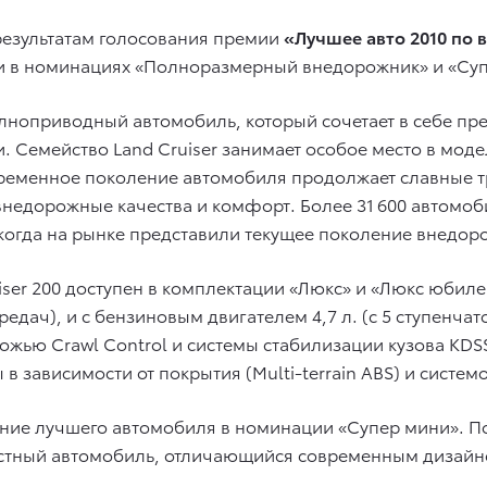
результатам голосования премии
«Лучшее авто 2010 по 
 в номинациях «Полноразмерный внедорожник» и «Суп
лноприводный автомобиль, который сочетает в себе п
Семейство Land Cruiser занимает особое место в модел
ременное поколение автомобиля продолжает славные т
внедорожные качества и комфорт. Более 31 600 автомо
когда на рынке представили текущее поколение внедоро
iser 200 доступен в комплектации «Люкс» и «Люкс юбиле
редач), и с бензиновым двигателем 4,7 л. (с 5 ступенча
жью Crawl Control и системы стабилизации кузова KDS
 зависимости от покрытия (Multi-terrain ABS) и систем
ание лучшего автомобиля в номинации «Супер мини». П
ный автомобиль, отличающийся современным дизайном