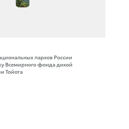
национальных парков России
у Всемирного фонда дикой
и Тойота