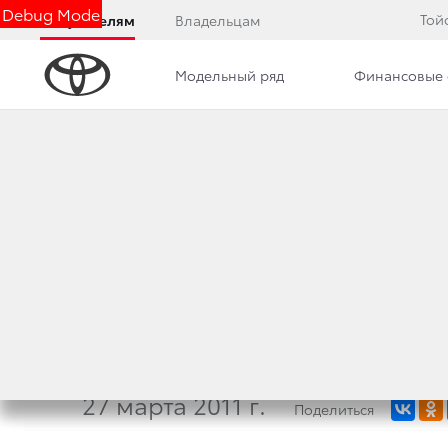
Debug Mode
Той
Покупателям
Владельцам
Модельный ряд
Финансовые 
Дилерский центр
Новости
Преимущества д
АВТОМОБИЛИ TOYO
ПОЛУЧИЛИ ПРЕМИ
РУНЕТА»
27 марта 2011 г.
Поделиться