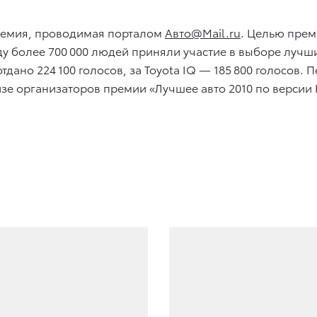
премия, проводимая порталом
Aвто@Mail.ru
. Целью прем
оду более 700 000 людей приняли участие в выборе лучш
отдано 224 100 голосов, за Toyota IQ — 185 800 голосов
е организаторов премии «Лучшее авто 2010 по версии 