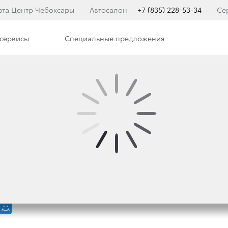
ота Центр Чебоксары
Автосалон
+7 (835) 228-53-34
Се
сервисы
Специальные предложения
илерского центра
Сотрудники
TA LAND CRUISER 200
Ю «ЛУЧШЕЕ АВТО 201