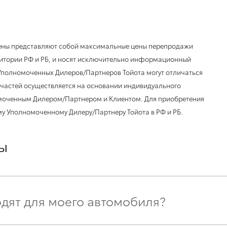
цены представляют собой максимальные цены перепродажи
ритории РФ и РБ, и носят исключительно информационный
 Уполномоченных Дилеров/Партнеров Тойота могут отличаться
частей осуществляется на основании индивидуального
моченным Дилером/Партнером и Клиентом. Для приобретения
у Уполномоченному Дилеру/Партнеру Тойота в РФ и РБ.
ы
одят для моего автомобиля?