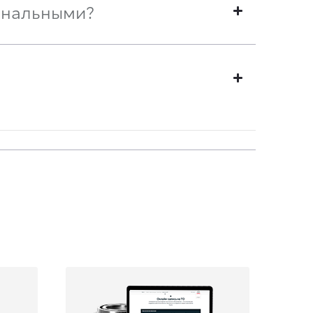
инальными?