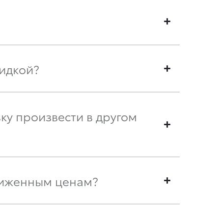
кидкой?
вку произвести в другом
сниженным ценам?